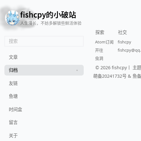
🦌
🙌
📄
🐟
🏖️
f
s
h
c
p
y
的
小
破
站
人生漫长，不妨多解锁些鲜活体验
探索
社交
搜索
Atom订阅
fishcpy
开往
fishcpy@qq
文章
虫洞
© 2026 fishcpy丨
主题:
归档
萌备20241732号
&
鱼备
友链
鱼塘
时间盒
留言
关于