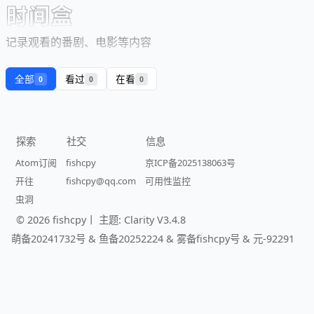
时间盒
记录观看的番剧、电影等内容
全部
看过
在看
0
0
0
探索
社交
信息
Atom订阅
fishcpy
京ICP备2025138063号
开往
fishcpy@qq.com
可用性监控
虫洞
© 2026 fishcpy丨
主题: Clarity V3.4.8
萌备20241732号
&
鱼备20252224
&
雾备fishcpy号
&
元-92291